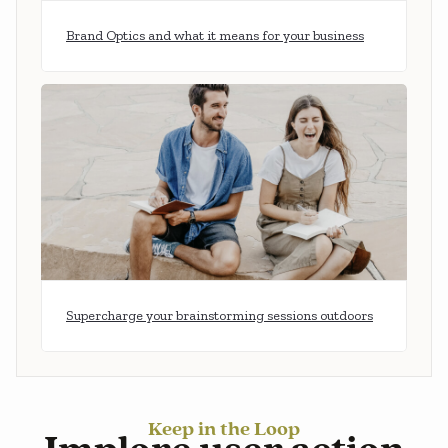
Brand Optics and what it means for your business
Supercharge your brainstorming sessions outdoors
Keep in the Loop