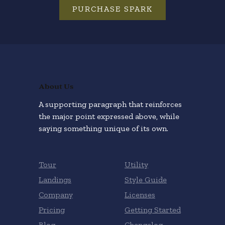
PURCHASE SPARK
About Us
A supporting paragraph that reinforces
the major point expressed above, while
saying something unique of its own.
Tour
Utility
Landings
Style Guide
Company
Licenses
Pricing
Getting Started
Blog
Changelog